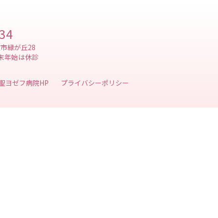
134
賀市緑が丘28
末年始は休診
プライバシーポリシー
聖ヨゼフ病院HP