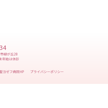
134
賀市緑が丘28
末年始は休診
プライバシーポリシー
聖ヨゼフ病院HP